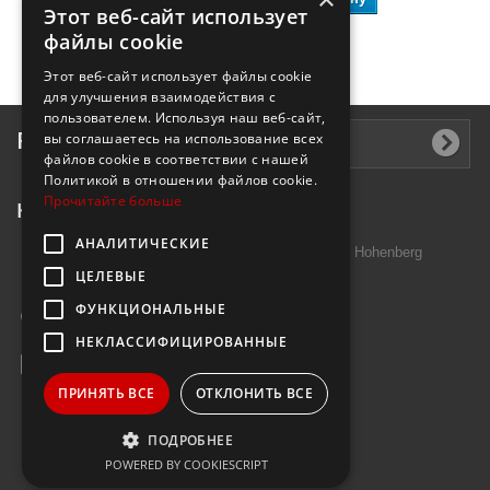
Этот веб-сайт использует
файлы cookie
Этот веб-сайт использует файлы cookie
для улучшения взаимодействия с
пользователем. Используя наш веб-сайт,
Рассылка
вы соглашаетесь на использование всех
файлов cookie в соответствии с нашей
Политикой в ​​отношении файлов cookie.
Прочитайте больше
Контактная информация
АНАЛИТИЧЕСКИЕ
Introtek GmbH, Hutschenreuther Str. 13 95691 Hohenberg
ЦЕЛЕВЫЕ
Deutschland
ФУНКЦИОНАЛЬНЫЕ
Звоните нам:
+49 9632 7999000
НЕКЛАССИФИЦИРОВАННЫЕ
E-mail:
info@janzenshop.de
ПРИНЯТЬ ВСЕ
ОТКЛОНИТЬ ВСЕ
ПОДРОБНЕЕ
POWERED BY COOKIESCRIPT