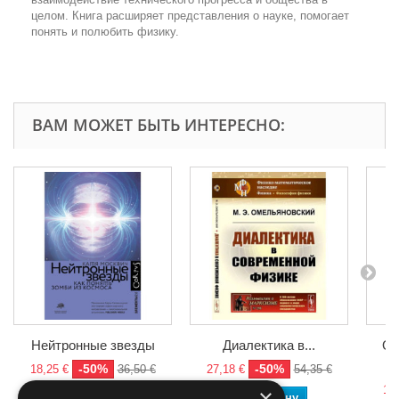
целом. Книга расширяет представления о науке, помогает
понять и полюбить физику.
ВАМ МОЖЕТ БЫТЬ ИНТЕРЕСНО:
Нейтронные звезды
Диалектика в...
Оч
-50%
-50%
18,25 €
36,50 €
27,18 €
54,35 €
11,
×
В корзину
В корзину