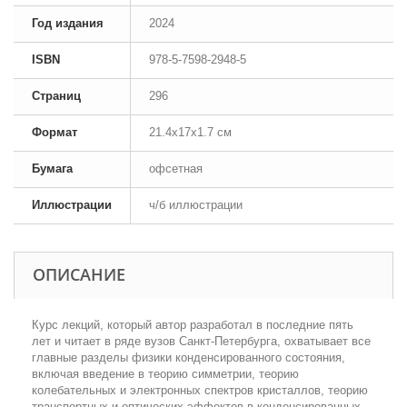
Год издания
2024
ISBN
978-5-7598-2948-5
Страниц
296
Формат
21.4x17x1.7 см
Бумага
офсетная
Иллюстрации
ч/б иллюстрации
ОПИСАНИЕ
Курс лекций, который автор разработал в последние пять
лет и читает в ряде вузов Санкт-Петербурга, охватывает все
главные разделы физики конденсированного состояния,
включая введение в теорию симметрии, теорию
колебательных и электронных спектров кристаллов, теорию
транспортных и оптических эффектов в конденсированных