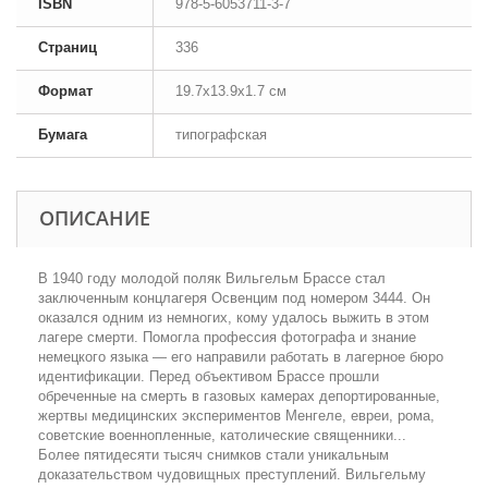
ISBN
978-5-6053711-3-7
Страниц
336
Формат
19.7x13.9x1.7 см
Бумага
типографская
ОПИСАНИЕ
В 1940 году молодой поляк Вильгельм Брассе стал
заключенным концлагеря Освенцим под номером 3444. Он
оказался одним из немногих, кому удалось выжить в этом
лагере смерти. Помогла профессия фотографа и знание
немецкого языка — его направили работать в лагерное бюро
идентификации. Перед объективом Брассе прошли
обреченные на смерть в газовых камерах депортированные,
жертвы медицинских экспериментов Менгеле, евреи, рома,
советские военнопленные, католические священники...
Более пятидесяти тысяч снимков стали уникальным
доказательством чудовищных преступлений. Вильгельму