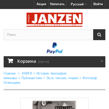
Акции
Написать
Войти
Русский
Корзина
(пусто)
Главная
>
КНИГИ
>
История, биография,
мемуары
>
Публицистика
>
Эссе, письма, очерки
>
Фотограф
Освенцима