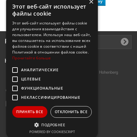
×
В корзину
В корзину
Этот веб-сайт использует
файлы cookie
Этот веб-сайт использует файлы cookie
для улучшения взаимодействия с
пользователем. Используя наш веб-сайт,
Рассылка
вы соглашаетесь на использование всех
файлов cookie в соответствии с нашей
Политикой в ​​отношении файлов cookie.
Прочитайте больше
Контактная информация
АНАЛИТИЧЕСКИЕ
Introtek GmbH, Hutschenreuther Str. 13 95691 Hohenberg
ЦЕЛЕВЫЕ
Deutschland
ФУНКЦИОНАЛЬНЫЕ
Звоните нам:
+49 9632 7999000
НЕКЛАССИФИЦИРОВАННЫЕ
E-mail:
info@janzenshop.de
ПРИНЯТЬ ВСЕ
ОТКЛОНИТЬ ВСЕ
ПОДРОБНЕЕ
POWERED BY COOKIESCRIPT