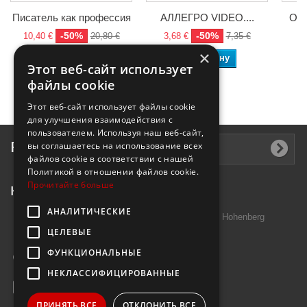
Писатель как профессия
АЛЛЕГРО VIDEO....
Опа
-50%
-50%
10,40 €
20,80 €
3,68 €
7,35 €
9,
×
В корзину
В корзину
Этот веб-сайт использует
файлы cookie
Этот веб-сайт использует файлы cookie
для улучшения взаимодействия с
пользователем. Используя наш веб-сайт,
Рассылка
вы соглашаетесь на использование всех
файлов cookie в соответствии с нашей
Политикой в ​​отношении файлов cookie.
Прочитайте больше
Контактная информация
АНАЛИТИЧЕСКИЕ
Introtek GmbH, Hutschenreuther Str. 13 95691 Hohenberg
ЦЕЛЕВЫЕ
Deutschland
ФУНКЦИОНАЛЬНЫЕ
Звоните нам:
+49 9632 7999000
НЕКЛАССИФИЦИРОВАННЫЕ
E-mail:
info@janzenshop.de
ПРИНЯТЬ ВСЕ
ОТКЛОНИТЬ ВСЕ