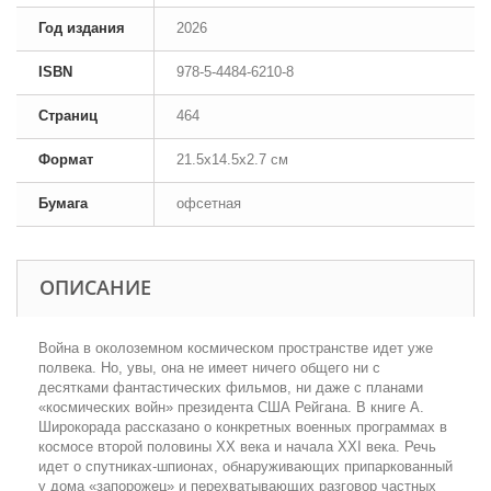
Год издания
2026
ISBN
978-5-4484-6210-8
Страниц
464
Формат
21.5x14.5x2.7 см
Бумага
офсетная
ОПИСАНИЕ
Война в околоземном космическом пространстве идет уже
полвека. Но, увы, она не имеет ничего общего ни с
десятками фантастических фильмов, ни даже с планами
«космических войн» президента США Рейгана. В книге А.
Широкорада рассказано о конкретных военных программах в
космосе второй половины ХХ века и начала ХХI века. Речь
идет о спутниках-шпионах, обнаруживающих припаркованный
у дома «запорожец» и перехватывающих разговор частных