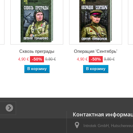
Сквозь преграды
Операция 'Сентябрь'
-50%
-50%
4,90 €
9,80 €
4,90 €
9,80 €
В корзину
В корзину
Контактная информа
Introtek GmbH, Hutschenreut