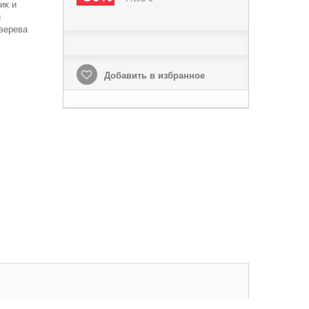
ик и
и
верева
Добавить в избранное