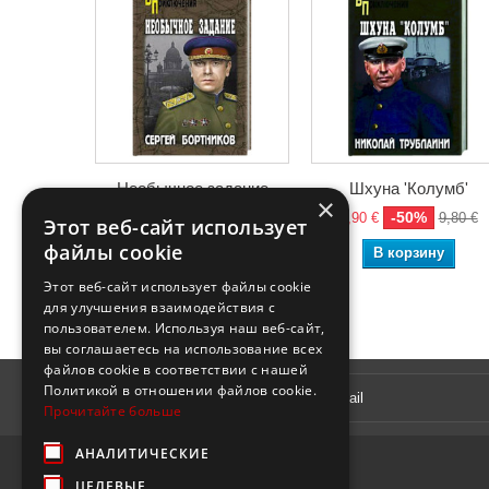
Необычное задание
Шхуна 'Колумб'
×
-50%
-50%
5,90 €
11,80 €
4,90 €
9,80 €
Этот веб-сайт использует
файлы cookie
В корзину
В корзину
Этот веб-сайт использует файлы cookie
для улучшения взаимодействия с
пользователем. Используя наш веб-сайт,
вы соглашаетесь на использование всех
файлов cookie в соответствии с нашей
Рассылка
Политикой в ​​отношении файлов cookie.
Прочитайте больше
АНАЛИТИЧЕСКИЕ
ЦЕЛЕВЫЕ