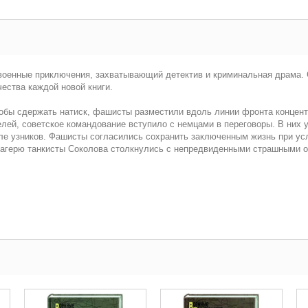
 военные приключения, захватывающий детектив и криминальная драма. 
чества каждой новой книги.
обы сдержать натиск, фашисты разместили вдоль линии фронта концент
лей, советское командование вступило с немцами в переговоры. В них 
ле узников. Фашисты согласились сохранить заключенным жизнь при ус
к лагерю танкисты Соколова столкнулись с непредвиденными страшными