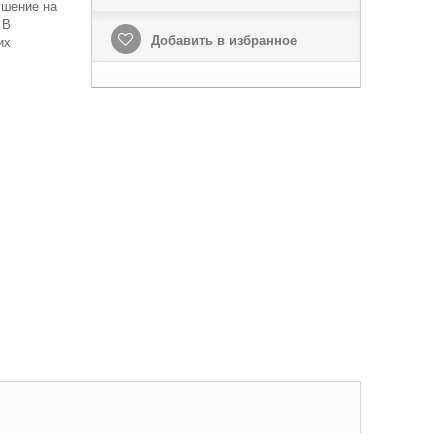
ушение на
 В
Добавить в избранное
их