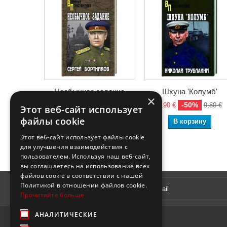
Необычное задание
Шхуна 'Колумб'
×
-50%
-50%
5,90 €
11,80 €
4,90 €
9,80 €
Этот веб-сайт использует
файлы cookie
В корзину
В корзину
Этот веб-сайт использует файлы cookie
для улучшения взаимодействия с
пользователем. Используя наш веб-сайт,
вы соглашаетесь на использование всех
файлов cookie в соответствии с нашей
Рассылка
Политикой в ​​отношении файлов cookie.
Прочитайте больше
АНАЛИТИЧЕСКИЕ