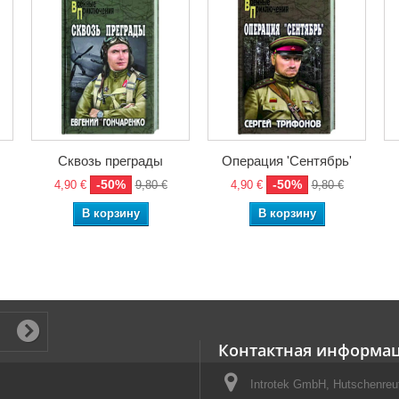
Сквозь преграды
Операция 'Сентябрь'
-50%
-50%
4,90 €
9,80 €
4,90 €
9,80 €
В корзину
В корзину
Контактная информа
Introtek GmbH, Hutschenreut