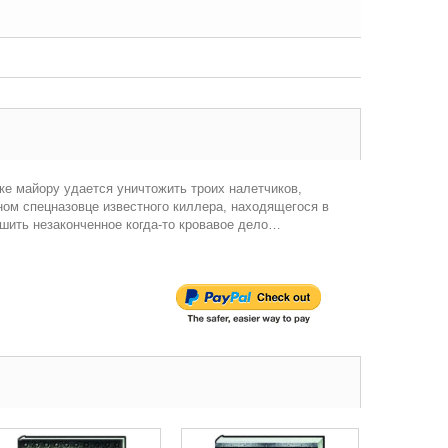
ке майору удается уничтожить троих налетчиков,
ом спецназовце известного киллера, находящегося в
шить незаконченное когда-то кровавое дело…