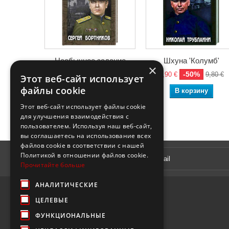
Необычное задание
Шхуна 'Колумб'
×
-50%
-50%
5,90 €
11,80 €
4,90 €
9,80 €
Этот веб-сайт использует
файлы cookie
В корзину
В корзину
Этот веб-сайт использует файлы cookie
для улучшения взаимодействия с
пользователем. Используя наш веб-сайт,
вы соглашаетесь на использование всех
файлов cookie в соответствии с нашей
Рассылка
Политикой в ​​отношении файлов cookie.
Прочитайте больше
АНАЛИТИЧЕСКИЕ
ЦЕЛЕВЫЕ
ФУНКЦИОНАЛЬНЫЕ