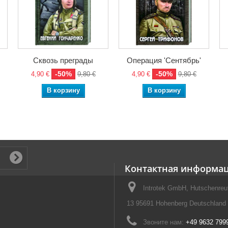
Сквозь преграды
Операция 'Сентябрь'
-50%
-50%
4,90 €
9,80 €
4,90 €
9,80 €
В корзину
В корзину
Контактная информа
Introtek GmbH, Hutschenreut
13 95691 Hohenberg Deutschland
Звоните нам:
+49 9632 799