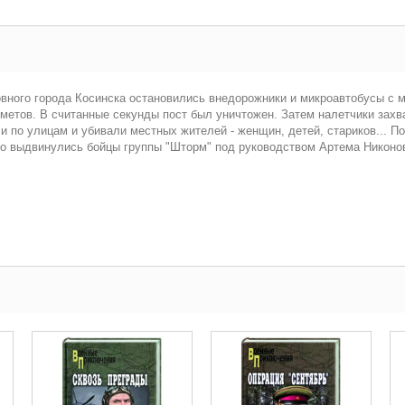
вного города Косинска остановились внедорожники и микроавтобусы с 
ометов. В считанные секунды пост был уничтожен. Затем налетчики зах
и по улицам и убивали местных жителей - женщин, детей, стариков... П
чно выдвинулись бойцы группы "Шторм" под руководством Артема Никон