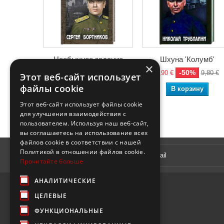
Необычное задание
Шхуна 'Колумб'
×
-50%
-50%
5,90 €
11,80 €
4,90 €
9,80 €
Этот веб-сайт использует
файлы cookie
В корзину
В корзину
Этот веб-сайт использует файлы cookie
для улучшения взаимодействия с
пользователем. Используя наш веб-сайт,
вы соглашаетесь на использование всех
файлов cookie в соответствии с нашей
Рассылка
Политикой в ​​отношении файлов cookie.
Прочитайте больше
АНАЛИТИЧЕСКИЕ
ЦЕЛЕВЫЕ
ФУНКЦИОНАЛЬНЫЕ