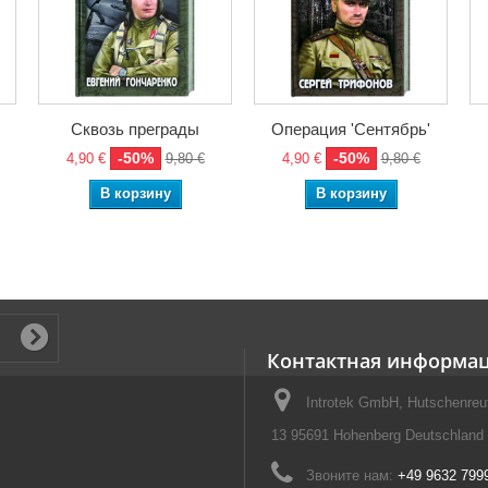
Сквозь преграды
Операция 'Сентябрь'
-50%
-50%
4,90 €
9,80 €
4,90 €
9,80 €
В корзину
В корзину
Контактная информа
Introtek GmbH, Hutschenreut
13 95691 Hohenberg Deutschland
Звоните нам:
+49 9632 799