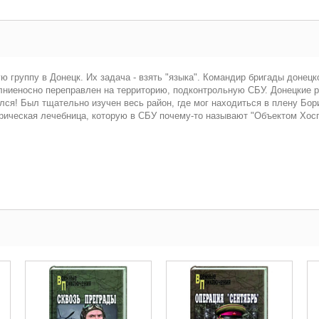
 группу в Донецк. Их задача - взять "языка". Командир бригады донецк
лниеносно переправлен на территорию, подконтрольную СБУ. Донецкие р
ся! Был тщательно изучен весь район, где мог находиться в плену Бори
трическая лечебница, которую в СБУ почему-то называют "Объектом Хос