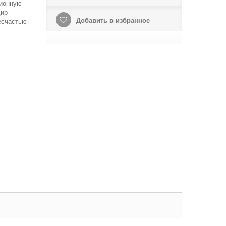
сионную
дир
Добавить в избранное
есчастью