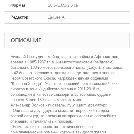
Формат
20.5x13.5x2.3 см
Редактор
Дышев А.
ОПИСАНИЕ
Николай Прокудин - майор, участник войны в Афганистане,
воевал в 1985-1987 гг. в 1-м мотострелковом (рейдовом)
батальоне 180-го мотострелкового полка (Кабул). Участвовал
в 42 боевых операциях, дважды представлялся к званию
Героя Советского Союза, награжден двумя орденами
"Красная Звезда". Участник операций против сомалийских
пиратов в зоне Индийского океана в 2011-2018 гг.,
сопроводил в качестве секьюрити 35 торговых судов и
прошел более 130 тысяч морских миль.
Александр Волков - писатель, публицист, драматург.
- Они нашли друг друга и создали творческий тандем:
боевой офицер, за плечами которого десятки опаснейших
операций, и талантливый прозаик.
- Результат их творчества - отличные военно-
приключенческие романы, которые так долго ждали