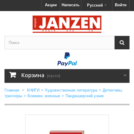
Акции
Написать
Войти
Русский
Корзина
(пусто)
Главная
>
КНИГИ
>
Художественная литература
>
Детективы,
триллеры
>
Боевики, военные
>
Панджшерский узник