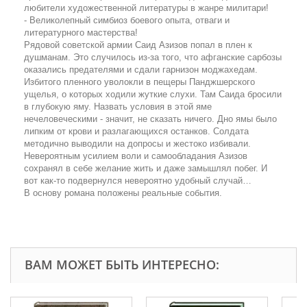
любители художественной литературы в жанре милитари!
- Великолепный симбиоз боевого опыта, отваги и
литературного мастерства!
Рядовой советской армии Саид Азизов попал в плен к
душманам. Это случилось из-за того, что афганские сарбозы
оказались предателями и сдали гарнизон моджахедам.
Избитого пленного уволокли в пещеры Панджшерского
ущелья, о которых ходили жуткие слухи. Там Саида бросили
в глубокую яму. Назвать условия в этой яме
нечеловеческими - значит, не сказать ничего. Дно ямы было
липким от крови и разлагающихся останков. Солдата
методично выводили на допросы и жестоко избивали.
Невероятным усилием воли и самообладания Азизов
сохранял в себе желание жить и даже замышлял побег. И
вот как-то подвернулся невероятно удобный случай…
В основу романа положены реальные события.
ВАМ МОЖЕТ БЫТЬ ИНТЕРЕСНО: