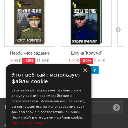
Необычное задание
Шхуна 'Колумб'
-50%
-50%
5,90 €
11,80 €
4,90 €
9,80 €
4
×
В корзину
В корзину
Этот веб-сайт использует
файлы cookie
Этот веб-сайт использует файлы cookie
для улучшения взаимодействия с
пользователем. Используя наш веб-сайт,
Рассылка
вы соглашаетесь на использование всех
файлов cookie в соответствии с нашей
Политикой в ​​отношении файлов cookie.
Прочитайте больше
Контактная информация