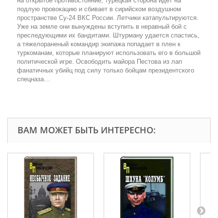
на открытое противостояние, турецкая сторона идет на
подлую провокацию и сбивает в сирийском воздушном
пространстве Су-24 ВКС России. Летчики катапультируются.
Уже на земле они вынуждены вступить в неравный бой с
преследующими их бандитами. Штурману удается спастись,
а тяжелораненый командир экипажа попадает в плен к
туркоманам, которые планируют использовать его в большой
политической игре. Освободить майора Пестова из лап
фанатичных убийц под силу только бойцам президентского
спецназа…
ВАМ МОЖЕТ БЫТЬ ИНТЕРЕСНО: