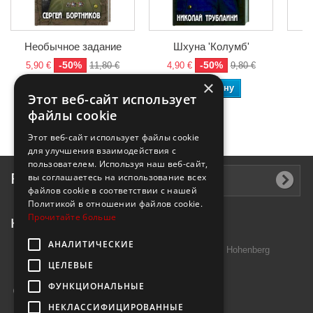
Необычное задание
Шхуна 'Колумб'
-50%
-50%
5,90 €
11,80 €
4,90 €
9,80 €
4
×
В корзину
В корзину
Этот веб-сайт использует
файлы cookie
Этот веб-сайт использует файлы cookie
для улучшения взаимодействия с
пользователем. Используя наш веб-сайт,
Рассылка
вы соглашаетесь на использование всех
файлов cookie в соответствии с нашей
Политикой в ​​отношении файлов cookie.
Прочитайте больше
Контактная информация
АНАЛИТИЧЕСКИЕ
Introtek GmbH, Hutschenreuther Str. 13 95691 Hohenberg
ЦЕЛЕВЫЕ
Deutschland
ФУНКЦИОНАЛЬНЫЕ
Звоните нам:
+49 9632 7999000
НЕКЛАССИФИЦИРОВАННЫЕ