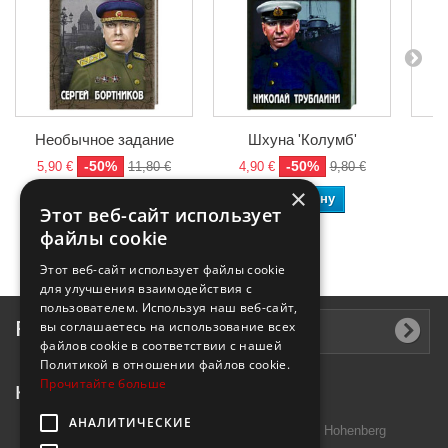
Необычное задание
Шхуна 'Колумб'
-50%
-50%
5,90 €
11,80 €
4,90 €
9,80 €
4
×
В корзину
В корзину
Этот веб-сайт использует
файлы cookie
Этот веб-сайт использует файлы cookie
для улучшения взаимодействия с
пользователем. Используя наш веб-сайт,
Рассылка
вы соглашаетесь на использование всех
файлов cookie в соответствии с нашей
Политикой в ​​отношении файлов cookie.
Прочитайте больше
Контактная информация
АНАЛИТИЧЕСКИЕ
Introtek GmbH, Hutschenreuther Str. 13 95691 Hohenberg