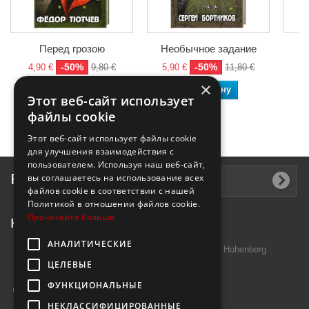
Перед грозою
Необычное задание
-50%
-50%
4,90 €
9,80 €
5,90 €
11,80 €
4
×
В корзину
В корзину
Этот веб-сайт использует
файлы cookie
Этот веб-сайт использует файлы cookie
для улучшения взаимодействия с
пользователем. Используя наш веб-сайт,
Рассылка
вы соглашаетесь на использование всех
файлов cookie в соответствии с нашей
Политикой в ​​отношении файлов cookie.
Прочитайте больше
Контактная информация
АНАЛИТИЧЕСКИЕ
Introtek GmbH, Hutschenreuther Str. 13 95691 Hohenberg
ЦЕЛЕВЫЕ
Deutschland
ФУНКЦИОНАЛЬНЫЕ
Звоните нам:
+49 9632 7999000
НЕКЛАССИФИЦИРОВАННЫЕ