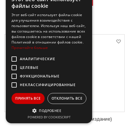
17,08 €
-50%
34,15 €
файлы cookie
В корзину
Этот веб-сайт использует файлы cookie
для улучшения взаимодействия с
пользователем. Используя наш веб-сайт,
вы соглашаетесь на использование всех
файлов cookie в соответствии с нашей
Политикой в ​​отношении файлов cookie.
Прочитайте больше
АНАЛИТИЧЕСКИЕ
ЦЕЛЕВЫЕ
ФУНКЦИОНАЛЬНЫЕ
НЕКЛАССИФИЦИРОВАННЫЕ
ПРИНЯТЬ ВСЕ
ОТКЛОНИТЬ ВСЕ
ПОДРОБНЕЕ
POWERED BY COOKIESCRIPT
Наталия Гончарова (подарочное издание)