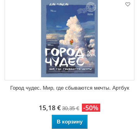
Город чудес. Мир, где сбываются мечты. Артбук
15,18 €
-50%
30,35 €
В корзину