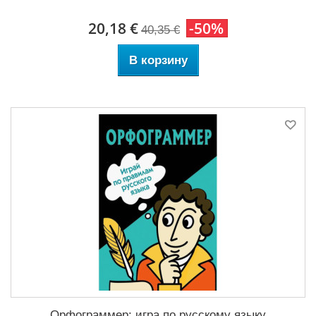
20,18 €
-50%
40,35 €
В корзину
Орфограммер: игра по русскому языку