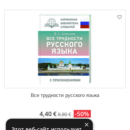
Все трудности русского языка
4,40 €
-50%
8,80 €
×
В корзину
Этот веб-сайт использует