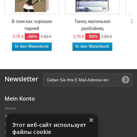
В поисках хороших
Танец маленьких
Зв
парней
разбойниц
4
-50%
-50%
3,75 €
7,50 €
3,75 €
7,50 €
In den Warenkorb
In den Warenkorb
Newsletter
Mein Konto
Aktien
Neue Artikel
×
Этот веб-сайт использует
Verkaufshits
файлы cookie
Kontakt