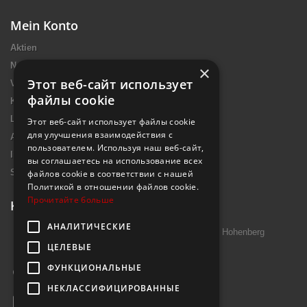
Mein Konto
Aktien
Neue Artikel
×
Этот веб-сайт использует
Verkaufshits
файлы cookie
Kontakt
Lieferung
Этот веб-сайт использует файлы cookie
для улучшения взаимодействия с
Allgemeine Nutzungsbedingungen
пользователем. Используя наш веб-сайт,
Impressum Introtek
вы соглашаетесь на использование всех
Sitemap
файлов cookie в соответствии с нашей
Политикой в ​​отношении файлов cookie.
Прочитайте больше
Kontakt
АНАЛИТИЧЕСКИЕ
Introtek GmbH, Hutschenreuther Str. 13 95691 Hohenberg
ЦЕЛЕВЫЕ
Deutschland
ФУНКЦИОНАЛЬНЫЕ
Rufen Sie uns an:
+49 9632 7999000
НЕКЛАССИФИЦИРОВАННЫЕ
E-Mail
info@janzenshop.de