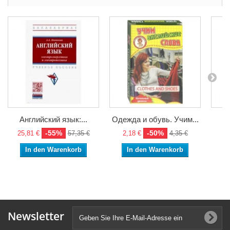
Английский язык:...
Одежда и обувь. Учим...
Пр
-55%
-50%
25,81 €
57,35 €
2,18 €
4,35 €
2
In den Warenkorb
In den Warenkorb
Newsletter