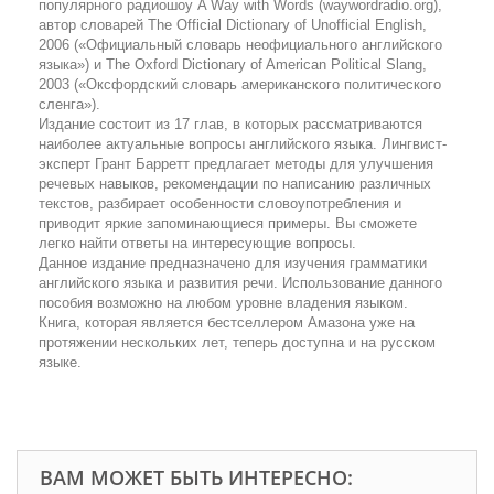
популярного радиошоу A Way with Words (waywordradio.org),
автор словарей The Official Dictionary of Unofficial English,
2006 («Официальный словарь неофициального английского
языка») и The Oxford Dictionary of American Political Slang,
2003 («Оксфордский словарь американского политического
сленга»).
Издание состоит из 17 глав, в которых рассматриваются
наиболее актуальные вопросы английского языка. Лингвист-
эксперт Грант Барретт предлагает методы для улучшения
речевых навыков, рекомендации по написанию различных
текстов, разбирает особенности словоупотребления и
приводит яркие запоминающиеся примеры. Вы сможете
легко найти ответы на интересующие вопросы.
Данное издание предназначено для изучения грамматики
английского языка и развития речи. Использование данного
пособия возможно на любом уровне владения языком.
Книга, которая является бестселлером Амазона уже на
протяжении нескольких лет, теперь доступна и на русском
языке.
ВАМ МОЖЕТ БЫТЬ ИНТЕРЕСНО: