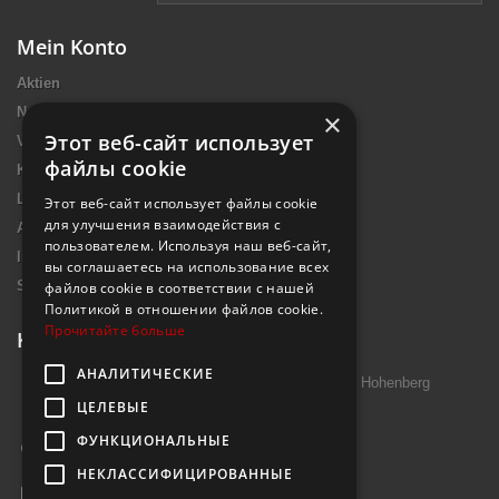
Mein Konto
Aktien
Neue Artikel
×
Этот веб-сайт использует
Verkaufshits
файлы cookie
Kontakt
Lieferung
Этот веб-сайт использует файлы cookie
для улучшения взаимодействия с
Allgemeine Nutzungsbedingungen
пользователем. Используя наш веб-сайт,
Impressum Introtek
вы соглашаетесь на использование всех
Sitemap
файлов cookie в соответствии с нашей
Политикой в ​​отношении файлов cookie.
Прочитайте больше
Kontakt
АНАЛИТИЧЕСКИЕ
Introtek GmbH, Hutschenreuther Str. 13 95691 Hohenberg
ЦЕЛЕВЫЕ
Deutschland
ФУНКЦИОНАЛЬНЫЕ
Rufen Sie uns an:
+49 9632 7999000
НЕКЛАССИФИЦИРОВАННЫЕ
E-Mail
info@janzenshop.de