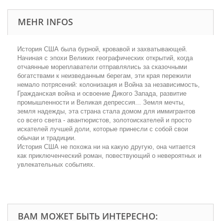
MEHR INFOS
История США была бурной, кровавой и захватывающей.
Начиная с эпохи Великих географических открытий, когда
отчаянные мореплаватели отправлялись за сказочными
богатствами к неизведанным берегам, эти края пережили
немало потрясений: колонизация и Война за независимость,
Гражданская война и освоение Дикого Запада, развитие
промышленности и Великая депрессия... Земля мечты,
земля надежды, эта страна стала домом для иммигрантов
со всего света - авантюристов, золотоискателей и просто
искателей лучшей доли, которые принесли с собой свои
обычаи и традиции.
История США не похожа ни на какую другую, она читается
как приключенческий роман, повествующий о невероятных и
увлекательных событиях.
ВАМ МОЖЕТ БЫТЬ ИНТЕРЕСНО: