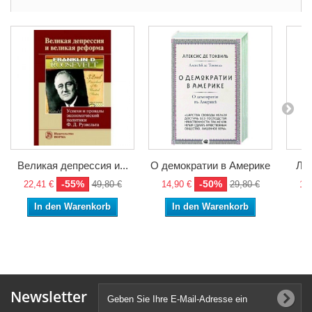
Великая депрессия и...
О демократии в Америке
Лат
-55%
-50%
22,41 €
49,80 €
14,90 €
29,80 €
17,
In den Warenkorb
In den Warenkorb
Newsletter