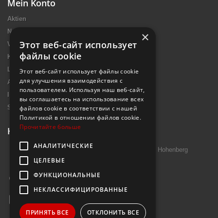
Mein Konto
Aktien
Neue Artikel
×
Этот веб-сайт использует
Verkaufshits
файлы cookie
Kontakt
Lieferung
Этот веб-сайт использует файлы cookie
для улучшения взаимодействия с
Allgemeine Nutzungsbedingungen
пользователем. Используя наш веб-сайт,
Impressum Introtek
вы соглашаетесь на использование всех
Sitemap
файлов cookie в соответствии с нашей
Политикой в ​​отношении файлов cookie.
Прочитайте больше
Kontakt
АНАЛИТИЧЕСКИЕ
Introtek GmbH, Hutschenreuther Str. 13 95691 Hohenberg
ЦЕЛЕВЫЕ
Deutschland
ФУНКЦИОНАЛЬНЫЕ
Rufen Sie uns an:
+49 9632 7999000
НЕКЛАССИФИЦИРОВАННЫЕ
E-Mail
info@janzenshop.de
ПРИНЯТЬ ВСЕ
ОТКЛОНИТЬ ВСЕ