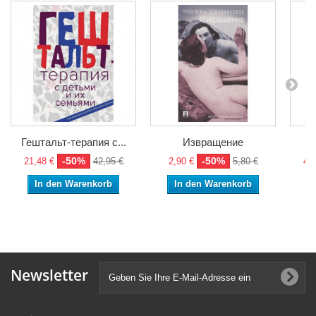
Гештальт-терапия с...
Извращение
-50%
-50%
21,48 €
42,95 €
2,90 €
5,80 €
48,
In den Warenkorb
In den Warenkorb
Newsletter