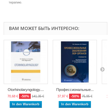
терапию.
ВАМ МОЖЕТ БЫТЬ ИНТЕРЕСНО:
Otorhinolaryngology....
Профессиональные...
В
-50%
-50%
70,68 €
141,35 €
37,97 €
75,95 €
11,
In den Warenkorb
In den Warenkorb