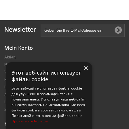
Newsletter
Mein Konto
Aktien
Neue Artikel
×
Этот веб-сайт использует
Verkaufshits
файлы cookie
Kontakt
Lieferung
Этот веб-сайт использует файлы cookie
для улучшения взаимодействия с
Allgemeine Nutzungsbedingungen
пользователем. Используя наш веб-сайт,
Impressum Introtek
вы соглашаетесь на использование всех
Sitemap
файлов cookie в соответствии с нашей
Политикой в ​​отношении файлов cookie.
Прочитайте больше
Kontakt