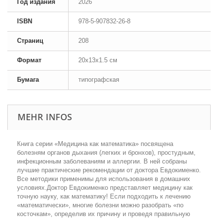
Год издания
2026
ISBN
978-5-907832-26-8
Страниц
208
Формат
20x13x1.5 см
Бумага
типографская
MEHR INFOS
Книга серии «Медицина как математика» посвящена
болезням органов дыхания (легких и бронхов), простудным,
инфекционным заболеваниям и аллергии. В ней собраны
лучшие практические рекомендации от доктора Евдокименко.
Все методики применимы для использования в домашних
условиях.Доктор Евдокименко представляет медицину как
точную науку, как математику! Если подходить к лечению
«математически», многие болезни можно разобрать «по
косточкам», определив их причину и проведя правильную