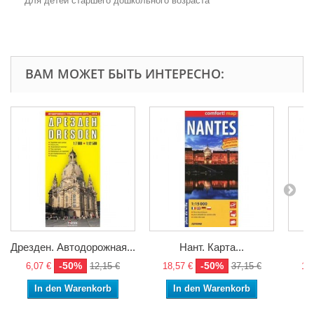
Для детей старшего дошкольного возраста
ВАМ МОЖЕТ БЫТЬ ИНТЕРЕСНО:
Дрезден. Автодорожная...
Нант. Карта...
-50%
-50%
6,07 €
12,15 €
18,57 €
37,15 €
13,
In den Warenkorb
In den Warenkorb