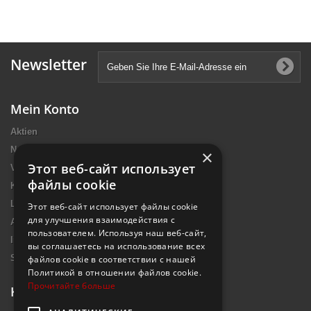
Newsletter
Mein Konto
Aktien
Neue Artikel
×
Этот веб-сайт использует
Verkaufshits
файлы cookie
Kontakt
Lieferung
Этот веб-сайт использует файлы cookie
для улучшения взаимодействия с
Allgemeine Nutzungsbedingungen
пользователем. Используя наш веб-сайт,
Impressum Introtek
вы соглашаетесь на использование всех
Sitemap
файлов cookie в соответствии с нашей
Политикой в ​​отношении файлов cookie.
Прочитайте больше
Kontakt